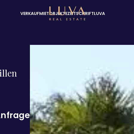
VERKAUF
MIETOBJEKTE
ZEITSCHRIFT
LUVA
llen
Anfrage