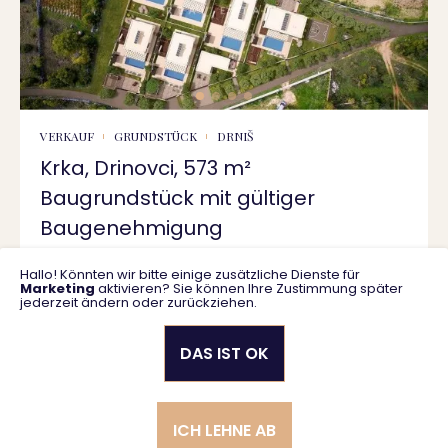
VERKAUF
GRUNDSTÜCK
DRNIŠ
Krka, Drinovci, 573 m²
Baugrundstück mit gültiger
Baugenehmigung
Hallo! Könnten wir bitte einige zusätzliche Dienste für
573 m2
55.000 €
Marketing
aktivieren? Sie können Ihre Zustimmung später
jederzeit ändern oder zurückziehen.
DAS IST OK
Datenschutzrichtlinie
Allgemeine Geschäftsbedingungen
ICH LEHNE AB