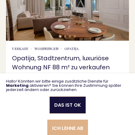
VERKAUF
WOHNUNGEN
OPATIJA
Opatija, Stadtzentrum, luxuriöse
Wohnung NF 88 m² zu verkaufen
Hallo! Könnten wir bitte einige zusätzliche Dienste für
88 m2
1.550.000 €
Marketing
aktivieren? Sie können Ihre Zustimmung später
jederzeit ändern oder zurückziehen.
DAS IST OK
Datenschutzrichtlinie
Allgemeine Geschäftsbedingungen
ICH LEHNE AB