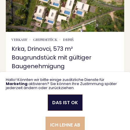
VERKAUF
GRUNDSTÜCK
DRNIŠ
Krka, Drinovci, 573 m²
Baugrundstück mit gültiger
Baugenehmigung
Hallo! Könnten wir bitte einige zusätzliche Dienste für
573 m2
55.000 €
Marketing
aktivieren? Sie können Ihre Zustimmung später
jederzeit ändern oder zurückziehen.
DAS IST OK
Datenschutzrichtlinie
Allgemeine Geschäftsbedingungen
ICH LEHNE AB