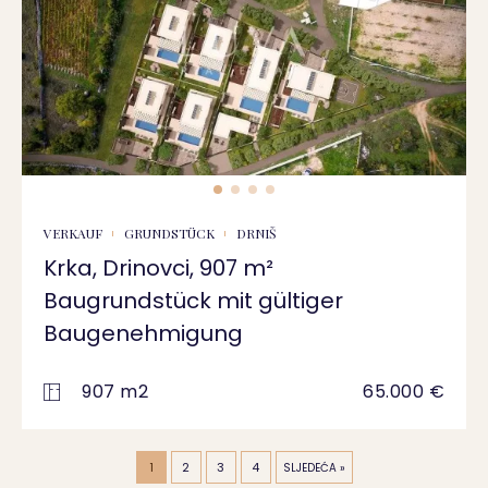
VERKAUF
GRUNDSTÜCK
DRNIŠ
Krka, Drinovci, 907 m²
Baugrundstück mit gültiger
Baugenehmigung
907 m2
65.000 €
1
2
3
4
SLJEDEĆA »